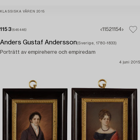
KLASSISKA VÅREN 2015
1153
1152
1154
(646446)
Anders Gustaf Andersson
(Sverige, 1780-1833)
Porträtt av empireherre och empiredam
4 juni 2015