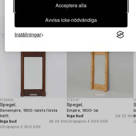
Acceptera alla
Avvisa icke-nödvändiga
Andra har även tittat på
Inställningar
1729442
1731147
1
Spegel,
Spegel,
S
Senempire, 1800-talets första
Empire, 1800-tal.
b
hälft.
Inga bud
2d 22 tim
I
Inga bud
3d 22 tim
Utropspris
4 000 SEK
U
Utropspris
2 500 SEK