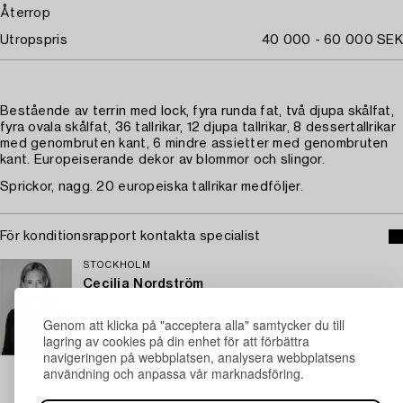
Återrop
Utropspris
40 000 - 60 000 SEK
Bestående av terrin med lock, fyra runda fat, två djupa skålfat,
fyra ovala skålfat, 36 tallrikar, 12 djupa tallrikar, 8 dessertallrikar
med genombruten kant, 6 mindre assietter med genombruten
kant. Europeiserande dekor av blommor och slingor.
Sprickor, nagg. 20 europeiska tallrikar medföljer.
För konditionsrapport kontakta specialist
STOCKHOLM
Cecilia Nordström
Ansvarig specialist asiatisk keramik och konsthantverk,
Genom att klicka på "acceptera alla" samtycker du till
äldre europeisk keramik samt glas
lagring av cookies på din enhet för att förbättra
+46 (0)739 40 08 02
navigeringen på webbplatsen, analysera webbplatsens
E-post
användning och anpassa vår marknadsföring.
→ Se vad vi söker