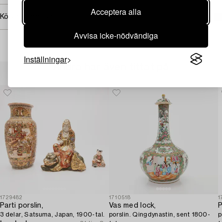
Acceptera alla
Köpinformation
Avvisa icke-nödvändiga
Inställningar
Andra har även tittat på
1729482
1710518
1
Parti porslin,
Vas med lock,
P
3 delar, Satsuma, Japan, 1900-tal.
porslin. Qingdynastin, sent 1800-
p