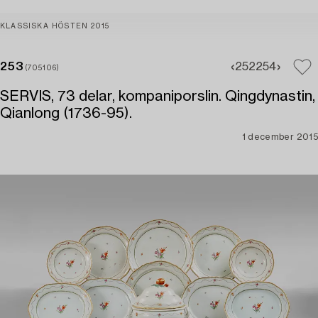
KLASSISKA HÖSTEN 2015
253
252
254
(705106)
SERVIS, 73 delar, kompaniporslin. Qingdynastin,
Qianlong (1736-95).
1 december 2015