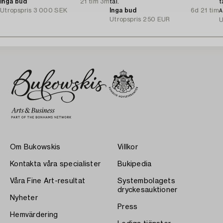
Inga bud
21 tim 3m
tal.
t
Utropspris
3 000 SEK
Inga bud
6d 21 tim
A
Utropspris
250 EUR
U
Om Bukowskis
Villkor
Kontakta våra specialister
Bukipedia
Våra Fine Art-resultat
Systembolagets
dryckesauktioner
Nyheter
Press
Hemvärdering