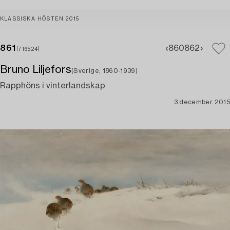
KLASSISKA HÖSTEN 2015
861
860
862
(716524)
Bruno Liljefors
(Sverige, 1860-1939)
Rapphöns i vinterlandskap
3 december 2015