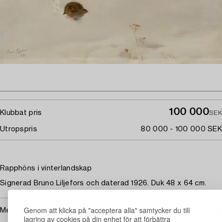
100 000
Klubbat pris
SEK
Utropspris
80 000 - 100 000 SEK
Rapphöns i vinterlandskap
Signerad Bruno Liljefors och daterad 1926. Duk 48 x 64 cm.
Genom att klicka på "acceptera alla" samtycker du till
Mer om Bruno Liljefors
lagring av cookies på din enhet för att förbättra