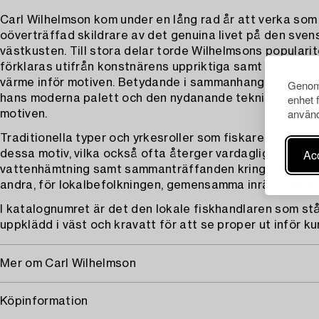
Carl Wilhelmson kom under en lång rad år att verka som
oöverträffad skildrare av det genuina livet på den sven
västkusten. Till stora delar torde Wilhelmsons populari
förklaras utifrån konstnärens uppriktiga samt innerliga
värme inför motiven. Betydande i sammanhanget var giv
Genom 
enhet 
hans moderna palett och den nydanande teknik varmed
använd
motiven.
Traditionella typer och yrkesroller som fiskare återkom
Acc
dessa motiv, vilka också ofta återger vardagliga sysslo
vattenhämtning samt sammanträffanden kring vattenp
andra, för lokalbefolkningen, gemensamma inrättningar.
I katalognumret är det den lokale fiskhandlaren som stå
uppklädd i väst och kravatt för att se proper ut inför k
Mer om Carl Wilhelmson
Köpinformation