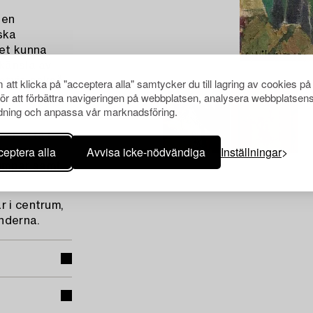
 en
ska
tet kunna
 känsla av
etvis också
att klicka på "acceptera alla" samtycker du till lagring av cookies på
för att förbättra navigeringen på webbplatsen, analysera webbplatsen
 han återgav
ning och anpassa vår marknadsföring.
mer ofta i
eptera alla
Avvisa icke-nödvändiga
Inställningar
r som
umpar samt
r i centrum,
underna.