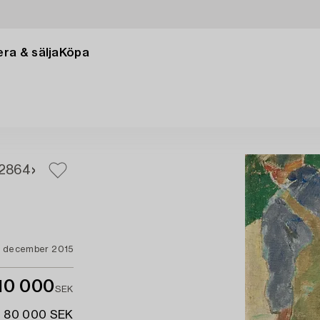
ra & sälja
Köpa
2
864
3 december 2015
10 000
SEK
- 80 000 SEK