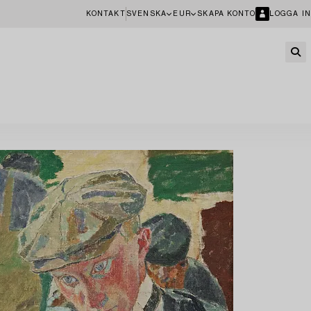
KONTAKT
SVENSKA
EUR
SKAPA KONTO
LOGGA IN