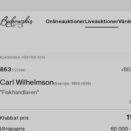
Onlineauktioner
Liveauktioner
Värde
KLASSISKA HÖSTEN 2015
863
86
(727268)
Carl Wilhelmson
(Sverige, 1866-1928)
"Fiskhandlaren"
1
Klubbat pris
Utropspris
60 000 