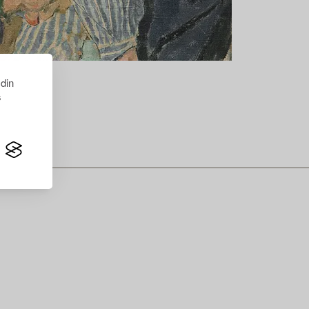
 din
s