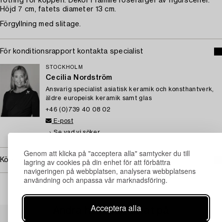
fotring för koppen. Dekor i famille rosefärger av figurscener.
Höjd 7 cm, fatets diameter 13 cm.
Förgyllning med slitage.
För konditionsrapport kontakta specialist
STOCKHOLM
Cecilia Nordström
Ansvarig specialist asiatisk keramik och konsthantverk,
äldre europeisk keramik samt glas
+46 (0)739 40 08 02
E-post
→ Se vad vi söker
Genom att klicka på "acceptera alla" samtycker du till
Köpinformation
lagring av cookies på din enhet för att förbättra
navigeringen på webbplatsen, analysera webbplatsens
användning och anpassa vår marknadsföring.
Acceptera alla
Andra har även tittat på