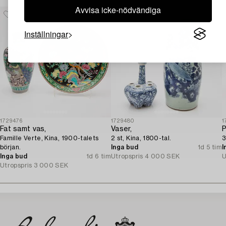
Avvisa icke-nödvändiga
Inställningar
1729476
1729480
1
Fat samt vas,
Vaser,
P
Famille Verte, Kina, 1900-talets
2 st, Kina, 1800-tal.
3
början.
Inga bud
1d 5 tim
I
Inga bud
1d 6 tim
Utropspris
4 000 SEK
U
Utropspris
3 000 SEK