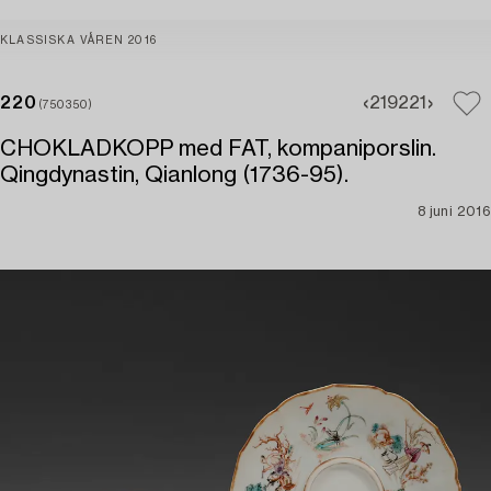
KLASSISKA VÅREN 2016
220
219
221
(750350)
CHOKLADKOPP med FAT, kompaniporslin.
Qingdynastin, Qianlong (1736-95).
8 juni 2016