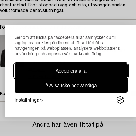
akantusblad. Fast stoppad rygg och sits, utsvängda armlän,
volutformade benavslutningar.
För konditionsrapport kontakta specialist
Genom att klicka på "acceptera alla" samtycker du till
STOCKHOLM
lagring av cookies på din enhet för att förbättra
Björn Extergren
navigeringen på webbplatsen, analysera webbplatsens
Chef Intag och försäljning Fine Art. Specialist antika
användning och anpassa vår marknadsföring.
möbler, konsthantverk och asiatisk keramik
+46 (0)706 40 28 61
Acceptera alla
E-post
→ Se vad vi söker
Avvisa icke-nödvändiga
Köpinformation
Inställningar
Andra har även tittat på