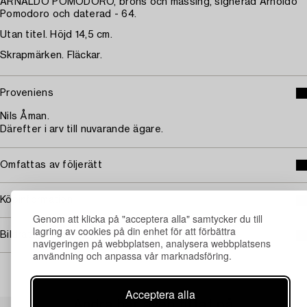
ARNALDO POMODORO, brons och mässing, signerad Arnoldo
Pomodoro och daterad - 64.
Utan titel. Höjd 14,5 cm.
Skrapmärken. Fläckar.
Proveniens
Nils Åman.
Därefter i arv till nuvarande ägare.
Omfattas av följerätt
Köpinformation
Genom att klicka på "acceptera alla" samtycker du till
lagring av cookies på din enhet för att förbättra
Bildrättigheter
navigeringen på webbplatsen, analysera webbplatsens
användning och anpassa vår marknadsföring.
Acceptera alla
Andra har även tittat på