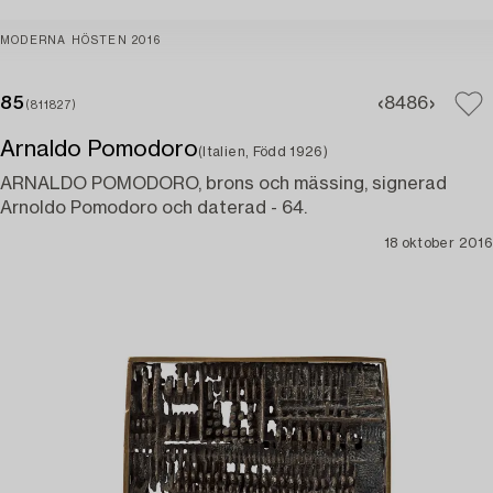
MODERNA HÖSTEN 2016
85
84
86
(811827)
Arnaldo Pomodoro
(Italien, Född 1926)
ARNALDO POMODORO, brons och mässing, signerad
Arnoldo Pomodoro och daterad - 64.
18 oktober 2016