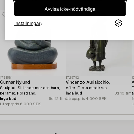
Avvisa icke-nödvändiga
Inställningar
1731581
1729792
1
Gunnar Nylund
Vincenzo Aurisicchio,
A
Skulptur, Sittande mor och barn,
efter. Flicka med krus.
F
keramik, Rörstrand.
Inga bud
3d 10 tim
t
Inga bud
6d 12 tim
Utropspris
4 000 SEK
I
Utropspris
6 000 SEK
U