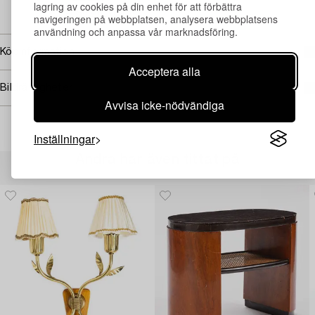
lagring av cookies på din enhet för att förbättra
→ Se vad vi söker
navigeringen på webbplatsen, analysera webbplatsens
användning och anpassa vår marknadsföring.
Köpinformation
Acceptera alla
Bildrättigheter
Avvisa icke-nödvändiga
Inställningar
Andra har även tittat på