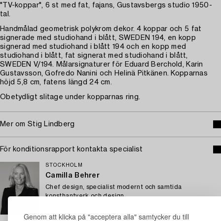
"TV-koppar", 6 st med fat, fajans, Gustavsbergs studio 1950-
tal.
Handmålad geometrisk polykrom dekor. 4 koppar och 5 fat
signerade med studiohand i blått, SWEDEN 194, en kopp
signerad med studiohand i blått 194 och en kopp med
studiohand i blått, fat signerat med studiohand i blått,
SWEDEN V/194. Målarsignaturer för Eduard Berchold, Karin
Gustavsson, Gofredo Nanini och Helinä Pitkänen. Kopparnas
höjd 5,8 cm, fatens längd 24 cm.
Obetydligt slitage under kopparnas ring.
Mer om Stig Lindberg
För konditionsrapport kontakta specialist
STOCKHOLM
Camilla Behrer
Chef design, specialist modernt och samtida
konsthantverk och design
+46 (0)708 92 19 77
Genom att klicka på "acceptera alla" samtycker du till
E-post