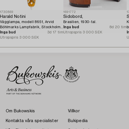
1730869
1691772
1
Harald Notini
Sidobord,
S
Vägglampa, modell 8651, Arvid
Brasilien, 1930-tal.
K
Böhlmarks Lampfabrik, Stockholm,
Inga bud
8d 20 tim
b
1940-tal.
Inga bud
3d 17 tim
Utropspris
3 000 SEK
S
I
Utropspris
3 000 SEK
U
Om Bukowskis
Villkor
Kontakta våra specialister
Bukipedia