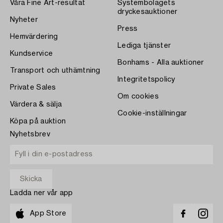
Våra Fine Art-resultat
Systembolagets
dryckesauktioner
Nyheter
Press
Hemvärdering
Lediga tjänster
Kundservice
Bonhams - Alla auktioner
Transport och uthämtning
Integritetspolicy
Private Sales
Om cookies
Värdera & sälja
Cookie-inställningar
Köpa på auktion
Nyhetsbrev
Ladda ner vår app
App Store