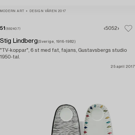
MODERN ART + DESIGN VÅREN 2017
51
50
52
(892407)
Stig Lindberg
(Sverige, 1916-1982)
"TV-koppar", 6 st med fat, fajans, Gustavsbergs studio
1950-tal.
25 april 2017