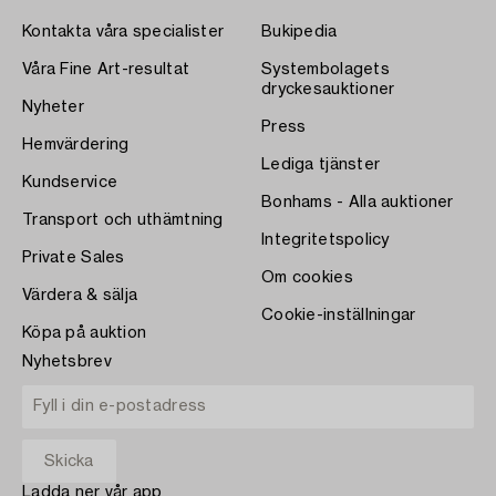
Kontakta våra specialister
Bukipedia
Våra Fine Art-resultat
Systembolagets
dryckesauktioner
Nyheter
Press
Hemvärdering
Lediga tjänster
Kundservice
Bonhams - Alla auktioner
Transport och uthämtning
Integritetspolicy
Private Sales
Om cookies
Värdera & sälja
Cookie-inställningar
Köpa på auktion
Nyhetsbrev
Ladda ner vår app