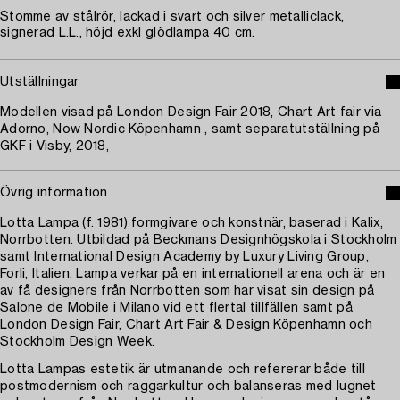
Stomme av stålrör, lackad i svart och silver metalliclack,
signerad L.L., höjd exkl glödlampa 40 cm.
Utställningar
Modellen visad på London Design Fair 2018, Chart Art fair via
Adorno, Now Nordic Köpenhamn , samt separatutställning på
GKF i Visby, 2018,
Övrig information
Lotta Lampa (f. 1981) formgivare och konstnär, baserad i Kalix,
Norrbotten. Utbildad på Beckmans Designhögskola i Stockholm
samt International Design Academy by Luxury Living Group,
Forli, Italien. Lampa verkar på en internationell arena och är en
av få designers från Norrbotten som har visat sin design på
Salone de Mobile i Milano vid ett flertal tillfällen samt på
London Design Fair, Chart Art Fair & Design Köpenhamn och
Stockholm Design Week.
Lotta Lampas estetik är utmanande och refererar både till
postmodernism och raggarkultur och balanseras med lugnet