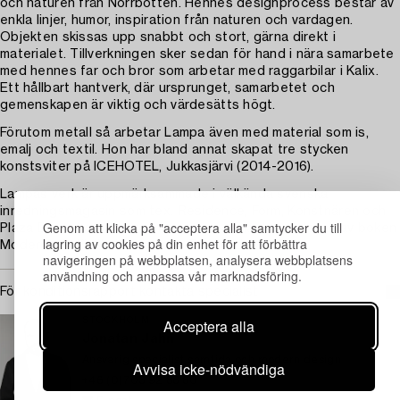
och naturen från Norrbotten. Hennes designprocess består av
enkla linjer, humor, inspiration från naturen och vardagen.
Objekten skissas upp snabbt och stort, gärna direkt i
materialet. Tillverkningen sker sedan för hand i nära samarbete
med hennes far och bror som arbetar med raggarbilar i Kalix.
Ett hållbart hantverk, där ursprunget, samarbetet och
gemenskapen är viktig och värdesätts högt.
Förutom metall så arbetar Lampa även med material som is,
emalj och textil. Hon har bland annat skapat tre stycken
konstsviter på ICEHOTEL, Jukkasjärvi (2014-2016).
Lampas verk är uppmärksammade i välkända svenska
inredningsmagasin som tex. Residence, Form, Konstnären och
Genom att klicka på "acceptera alla" samtycker du till
Plaza Deco. Lampa omnämns även i senaste upplagan av boken
lagring av cookies på din enhet för att förbättra
Moderna Antikviteter av Jane Fredlund.
navigeringen på webbplatsen, analysera webbplatsens
användning och anpassa vår marknadsföring.
För konditionsrapport kontakta specialist
Acceptera alla
STOCKHOLM
Jonatan Jahn
Ansvarig specialist samtida och modern design
Avvisa icke-nödvändiga
+46 (0)703 92 88 60