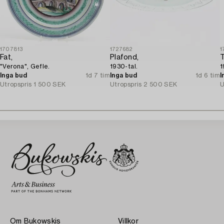
1707813
1727682
1
Fat,
Plafond,
T
"Verona", Gefle.
1930-tal.
1
Inga bud
1d 7 tim
Inga bud
1d 6 tim
I
Utropspris
1 500 SEK
Utropspris
2 500 SEK
U
Om Bukowskis
Villkor