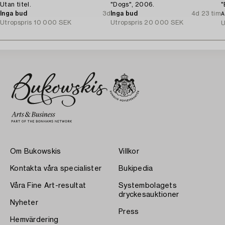
Utan titel.
"Dogs", 2006.
"
Inga bud
3d
Inga bud
4d 23 tim
A
Utropspris
10 000 SEK
Utropspris
20 000 SEK
U
Om Bukowskis
Villkor
Kontakta våra specialister
Bukipedia
Våra Fine Art-resultat
Systembolagets
dryckesauktioner
Nyheter
Press
Hemvärdering