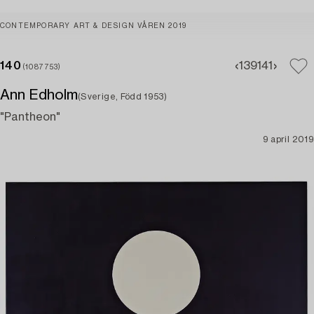
CONTEMPORARY ART & DESIGN VÅREN 2019
140
139
141
(1087753)
Ann Edholm
(Sverige, Född 1953)
"Pantheon"
9 april 2019