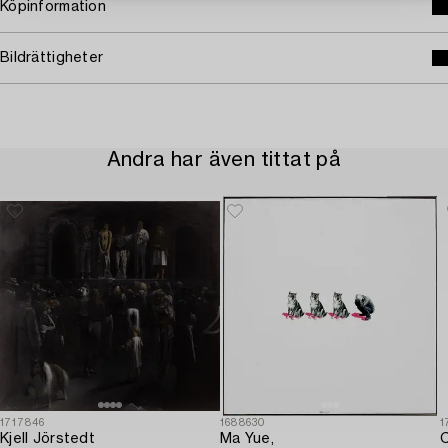
Köpinformation
Bildrättigheter
Andra har även tittat på
1717846
1688630
1
Kjell Jörstedt
Ma Yue,
C