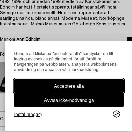
1992–1998 och är sedan 1999 medlem av Konstakademien.
Edholm har haft flertalet separatutställningar såväl inom
Sverige som internationellt. Hon finns representerad i
samlingarna hos, bland annat, Moderna Museet, Norrköpings
Konstmuseum, Malmö Museum och Göteborgs Konstmuseum.
Mer om Ann Edholm
Genom att klicka på "acceptera alla" samtycker du till
För konditionsrapport kontakta specialist
lagring av cookies på din enhet för att förbättra
navigeringen på webbplatsen, analysera webbplatsens
STOCKHOLM
användning och anpassa vår marknadsföring.
Louise Wrede
Chef konstavdelningen, Specialist samtida konst, Private
Sales
Acceptera alla
+46 (0)739 40 08 19
E-post
Avvisa icke-nödvändiga
→ Se vad vi söker
Inställningar
Omfattas av följerätt