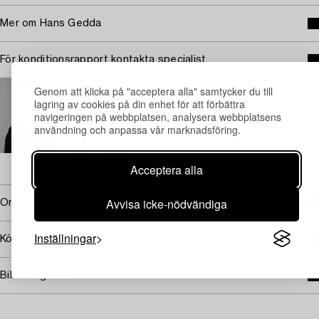
Mer om Hans Gedda
För konditionsrapport kontakta specialist
STOCKHOLM
Genom att klicka på "acceptera alla" samtycker du till
Karin Aringer
lagring av cookies på din enhet för att förbättra
Ansvarig specialist samtida konst och fotografi
navigeringen på webbplatsen, analysera webbplatsens
användning och anpassa vår marknadsföring.
+46 (0)702 63 70 57
E-post
→ Se vad vi söker
Acceptera alla
Avvisa icke-nödvändiga
Omfattas av följerätt
Inställningar
Köpinformation
Bildrättigheter