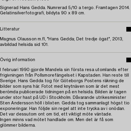
Signerad Hans Gedda. Numrerad 5/10 a tergo. Framtagen 2014.
Gelatinsilverfotografi, bildyta 90 x 89 cm.
Litteratur
Magnus Olausson m.fl, "Hans Gedda; Det tredje ögat", 2013,
avbildad helsida sid 101.
Övrig information
I februari 1990 gjorde Mandela sin första resa utomlands efter
frigivningen från Pollsmorefängelset i Kapstaden. Han reste till
Sverige. Hans Gedda tog för Göteborgs Postens räkning de
bilder som syns här. Fotot med knytnäven som är det mest
berömda publicerade tidningen på en helsida. Bilden är tagen
under stor hast på UD i Stockholm. Dåvarande utrikesminister
Sten Andersson höll i blixten. Gedda tog sammanlagt högst tio
exponeringar. Han följde sin regel att inte trycka av i onödan.
Det var dessutom ont om tid, ett viktigt möte väntade.
Ingen minns vad mötet handlade om. Men det är få som
glömmer bilderna.