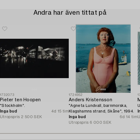
Andra har även tittat på
1732073
1724952
1
Pieter ten Hoopen
Anders Kristensson
M
"Stockholm".
"Agneta Lundvall, barnmorska,
U
Inga bud
4d 15 tim
Klagshamns strand, Skåne", 1994.
I
Utropspris
2 500 SEK
Inga bud
6d 14 tim
U
Utropspris
6 000 SEK