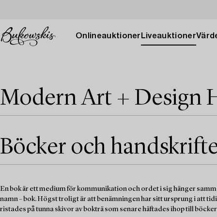
Onlineauktioner
Liveauktioner
Värde
Modern Art + Design 
Böcker och handskrifter
En bok är ett medium för kommunikation och ordet i sig hänger sa
namn – bok. Högst troligt är att benämningen har sitt ursprung i att t
ristades på tunna skivor av bokträ som senare häftades ihop till böcke