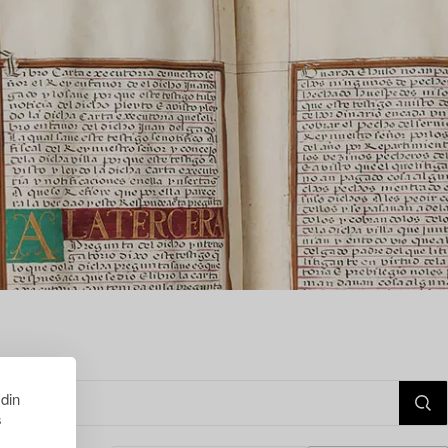
 din
s