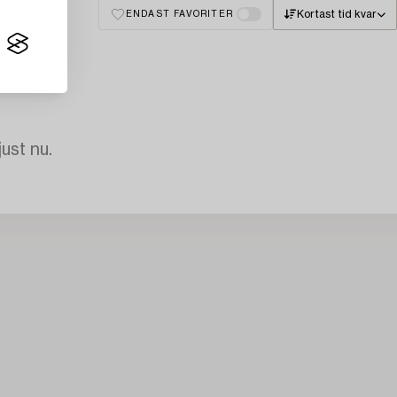
Kortast tid kvar
ENDAST FAVORITER
just nu.