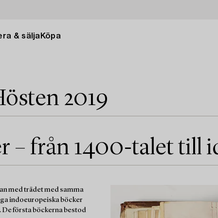
ra & sälja
Köpa
Hösten 2019
 – från 1400-talet till 
mman med trädet med samma
idiga indoeuropeiska böcker
r. De första böckerna bestod