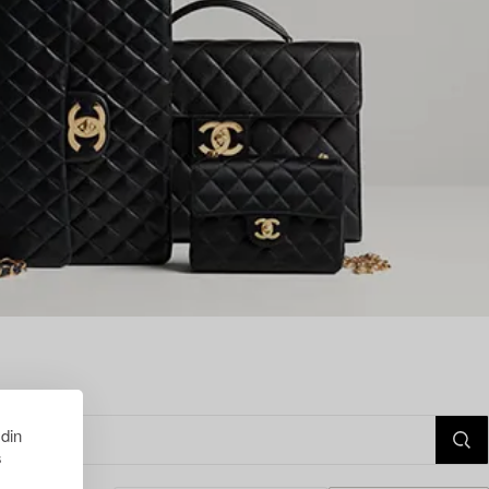
 din
s