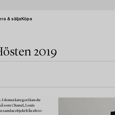
ra & sälja
Köpa
Hösten 2019
a. I denna kategori kan du
 så som Chanel, Louis
rån samlarobjekt från 1800-