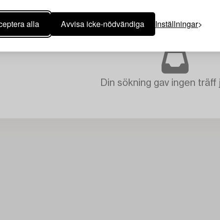
eptera alla
Avvisa icke-nödvändiga
Inställningar
LAS
RENSA ALLA
Din sökning gav ingen träff 