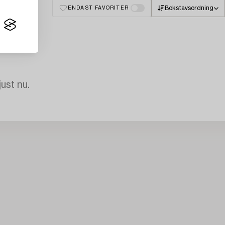
Bokstavsordning
ENDAST FAVORITER
just nu.