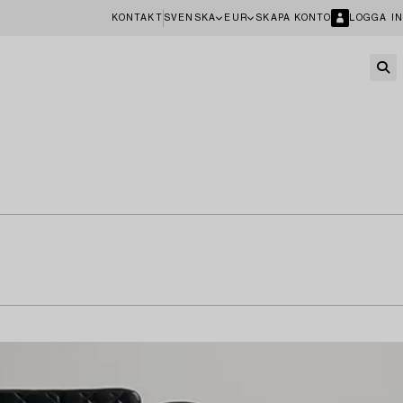
KONTAKT
SVENSKA
EUR
SKAPA KONTO
LOGGA IN