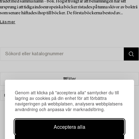
trädet med samma namn – bok. Högst troligt är att benämningen har sitt
ursprung i att tidiga indoeuropeiska böcker ristades på tunna skivor av bokträ
som senare häftades ihop till böcker. De första böckerna bestod av...
Läs mer
Filter
Genom att klicka på "acceptera alla" samtycker du till
BÖCKER & HANDSKRIFTER
GRAFIK
RENSA ALLA
lagring av cookies på din enhet för att förbättra
navigeringen på webbplatsen, analysera webbplatsens
användning och anpassa vår marknadsföring.
Din sökning gav ingen träff just nu.
Acceptera alla