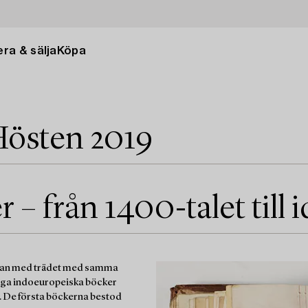
ra & sälja
Köpa
Hösten 2019
 – från 1400-talet till 
mman med trädet med samma
idiga indoeuropeiska böcker
r. De första böckerna bestod