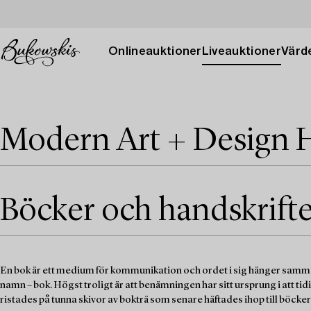
Onlineauktioner
Liveauktioner
Värde
Modern Art + Design 
Böcker och handskrifter
En bok är ett medium för kommunikation och ordet i sig hänger sa
namn – bok. Högst troligt är att benämningen har sitt ursprung i att t
ristades på tunna skivor av bokträ som senare häftades ihop till böcke