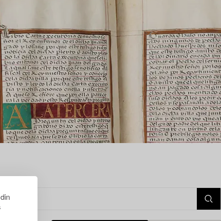
 din
s