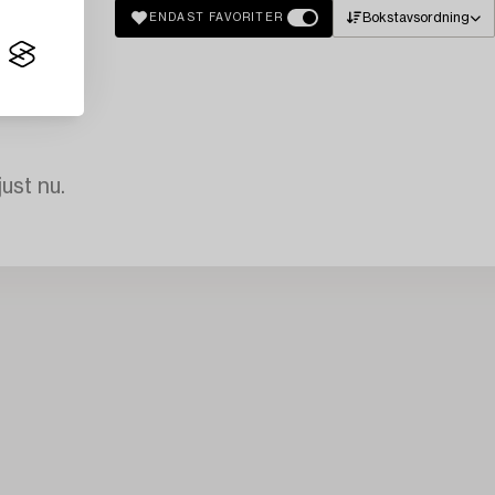
Bokstavsordning
ENDAST FAVORITER
just nu.