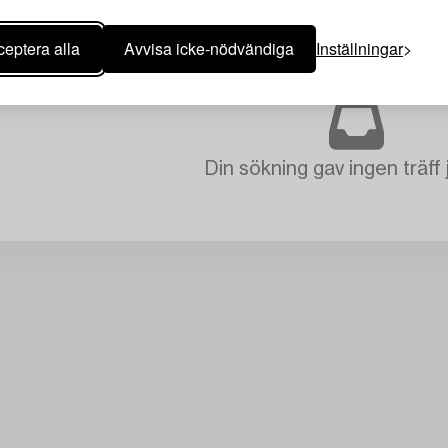
eptera alla
Avvisa icke-nödvändiga
Inställningar
GRAFIK
RENSA ALLA
Din sökning gav ingen träff 