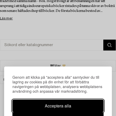
trädet med samma namn – bok. Högst troligt är att benämningen har sitt
ursprung i att tidiga indoeuropeiska böcker ristades på tunna skivor av bokträ
som senare häftades ihop till böcker. De första böckerna bestod av...
Läs mer
Filter
Genom att klicka på "acceptera alla" samtycker du till
BÖCKER & HANDSKRIFTER
GRAFIK
RENSA ALLA
lagring av cookies på din enhet för att förbättra
navigeringen på webbplatsen, analysera webbplatsens
användning och anpassa vår marknadsföring.
Din sökning gav ingen träff just nu.
Acceptera alla