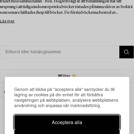
trädet med samma namn – bok. Högst troligt är att benämningen har sitt
ursprung i att tidiga indoeuropeiska böcker ristades på tunna skivor av bokträ
som senare häftades ihop till böcker. De första böckerna bestod av...
Läs mer
Filter
Genom att klicka på "acceptera alla" samtycker du till
BÖCKER & HANDSKRIFTER
GRAFIK
RENSA ALLA
lagring av cookies på din enhet för att förbättra
navigeringen på webbplatsen, analysera webbplatsens
användning och anpassa vår marknadsföring.
Din sökning gav ingen träff just nu.
Acceptera alla