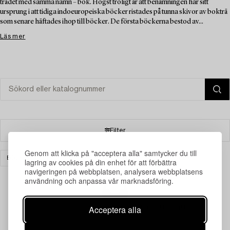
trädet med samma namn – bok. Högst troligt är att benämningen har sitt
ursprung i att tidiga indoeuropeiska böcker ristades på tunna skivor av bokträ
som senare häftades ihop till böcker. De första böckerna bestod av...
Läs mer
Filter
Genom att klicka på "acceptera alla" samtycker du till
BÖCKER & HANDSKRIFTER
KERAMIK
RENSA ALLA
lagring av cookies på din enhet för att förbättra
navigeringen på webbplatsen, analysera webbplatsens
användning och anpassa vår marknadsföring.
Din sökning gav ingen träff just nu.
Acceptera alla