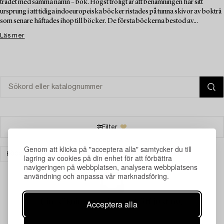
trädet med samma namn – bok. Högst troligt är att benämningen har sitt
ursprung i att tidiga indoeuropeiska böcker ristades på tunna skivor av bokträ
som senare häftades ihop till böcker. De första böckerna bestod av...
Läs mer
Filter
Genom att klicka på "acceptera alla" samtycker du till
BÖCKER & HANDSKRIFTER
KERAMIK
RENSA ALLA
lagring av cookies på din enhet för att förbättra
navigeringen på webbplatsen, analysera webbplatsens
användning och anpassa vår marknadsföring.
Din sökning gav ingen träff just nu.
Acceptera alla