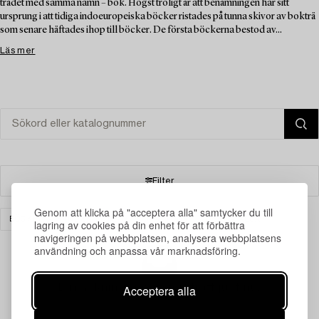
trädet med samma namn – bok. Högst troligt är att benämningen har sitt
ursprung i att tidiga indoeuropeiska böcker ristades på tunna skivor av bokträ
som senare häftades ihop till böcker. De första böckerna bestod av...
Läs mer
Filter
Genom att klicka på "acceptera alla" samtycker du till
BÖCKER & HANDSKRIFTER
MATTOR
RENSA ALLA
lagring av cookies på din enhet för att förbättra
navigeringen på webbplatsen, analysera webbplatsens
användning och anpassa vår marknadsföring.
Din sökning gav ingen träff just nu.
Acceptera alla