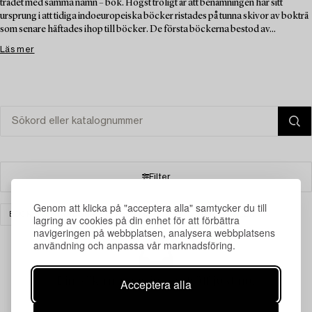
trädet med samma namn – bok. Högst troligt är att benämningen har sitt
ursprung i att tidiga indoeuropeiska böcker ristades på tunna skivor av bokträ
som senare häftades ihop till böcker. De första böckerna bestod av...
Läs mer
Filter
Genom att klicka på "acceptera alla" samtycker du till
BÖCKER & HANDSKRIFTER
MATTOR
RENSA ALLA
lagring av cookies på din enhet för att förbättra
navigeringen på webbplatsen, analysera webbplatsens
användning och anpassa vår marknadsföring.
Din sökning gav ingen träff just nu.
Acceptera alla