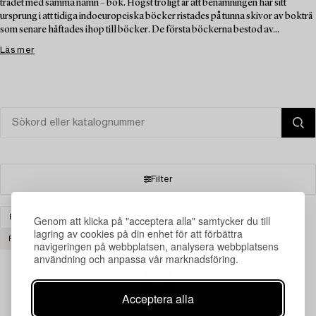
trädet med samma namn – bok. Högst troligt är att benämningen har sitt
ursprung i att tidiga indoeuropeiska böcker ristades på tunna skivor av bokträ
som senare häftades ihop till böcker. De första böckerna bestod av...
Läs mer
Filter
Genom att klicka på "acceptera alla" samtycker du till
BÖCKER & HANDSKRIFTER
MÖBLER OCH KONSTHANTVERK
lagring av cookies på din enhet för att förbättra
RENSA ALLA
navigeringen på webbplatsen, analysera webbplatsens
användning och anpassa vår marknadsföring.
Acceptera alla
Din sökning gav ingen träff just nu.