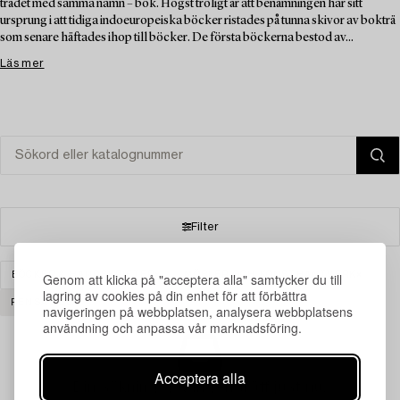
trädet med samma namn – bok. Högst troligt är att benämningen har sitt
ursprung i att tidiga indoeuropeiska böcker ristades på tunna skivor av bokträ
som senare häftades ihop till böcker. De första böckerna bestod av...
Läs mer
Filter
Genom att klicka på "acceptera alla" samtycker du till
BÖCKER & HANDSKRIFTER
MÖBLER OCH KONSTHANTVERK
lagring av cookies på din enhet för att förbättra
RENSA ALLA
navigeringen på webbplatsen, analysera webbplatsens
användning och anpassa vår marknadsföring.
Acceptera alla
Din sökning gav ingen träff just nu.