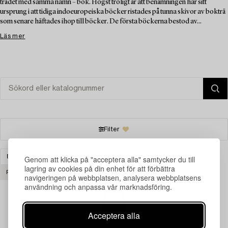
trädet med samma namn – bok. Högst troligt är att benämningen har sitt
ursprung i att tidiga indoeuropeiska böcker ristades på tunna skivor av bokträ
som senare häftades ihop till böcker. De första böckerna bestod av...
Läs mer
Filter
Genom att klicka på "acceptera alla" samtycker du till
BÖCKER & HANDSKRIFTER
MÖBLER OCH KONSTHANTVERK
lagring av cookies på din enhet för att förbättra
RENSA ALLA
navigeringen på webbplatsen, analysera webbplatsens
användning och anpassa vår marknadsföring.
Acceptera alla
Din sökning gav ingen träff just nu.