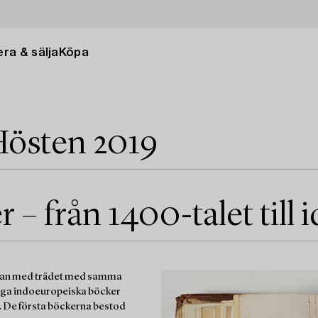
ra & sälja
Köpa
Hösten 2019
 – från 1400-talet till 
mman med trädet med samma
idiga indoeuropeiska böcker
r. De första böckerna bestod