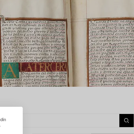
 din
s