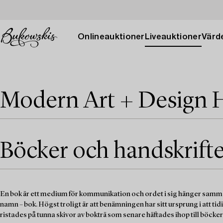
Onlineauktioner
Liveauktioner
Värde
Modern Art + Design 
Böcker och handskrifter
En bok är ett medium för kommunikation och ordet i sig hänger sa
namn – bok. Högst troligt är att benämningen har sitt ursprung i att t
ristades på tunna skivor av bokträ som senare häftades ihop till böcke