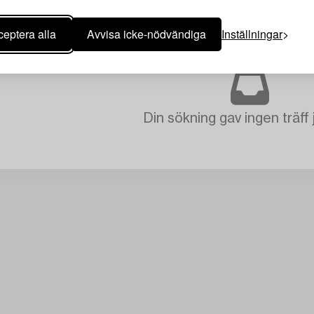
eptera alla
Avvisa icke-nödvändiga
Inställningar
MÖBLER OCH KONSTHANTVERK
RENSA ALLA
Din sökning gav ingen träff 