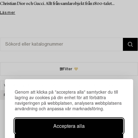
Christian Dior och Gucci. Allt från samlarobjekt från 1800-talet...
Läs mer
Filter
VINTAGE & FASHION
MÖBLER OCH KONSTHANTVERK
Genom att klicka på "acceptera alla" samtycker du till
RENSA ALLA
lagring av cookies på din enhet för att förbättra
navigeringen på webbplatsen, analysera webbplatsens
användning och anpassa vår marknadsföring.
Din sökning gav ingen träff just nu.
Acceptera alla