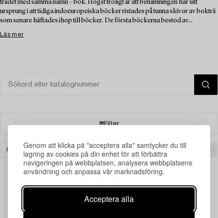
trädet med samma namn – bok. Högst troligt är att benämningen har sitt
ursprung i att tidiga indoeuropeiska böcker ristades på tunna skivor av bokträ
som senare häftades ihop till böcker. De första böckerna bestod av...
Läs mer
Filter
Genom att klicka på "acceptera alla" samtycker du till
BÖCKER & HANDSKRIFTER
SILVER & SMYCKEN
RENSA ALLA
lagring av cookies på din enhet för att förbättra
navigeringen på webbplatsen, analysera webbplatsens
användning och anpassa vår marknadsföring.
Din sökning gav ingen träff just nu.
Acceptera alla