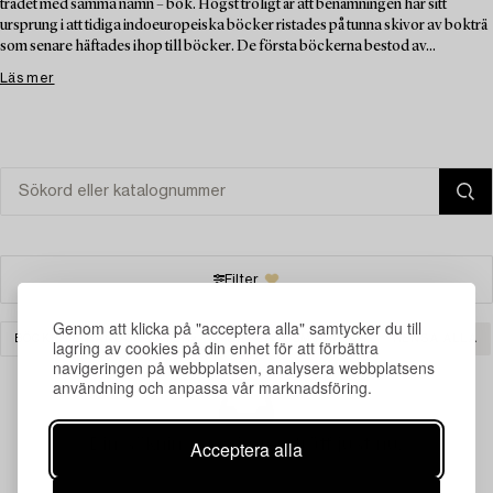
trädet med samma namn – bok. Högst troligt är att benämningen har sitt
ursprung i att tidiga indoeuropeiska böcker ristades på tunna skivor av bokträ
som senare häftades ihop till böcker. De första böckerna bestod av...
Läs mer
Filter
Genom att klicka på "acceptera alla" samtycker du till
BÖCKER & HANDSKRIFTER
SILVER & SMYCKEN
RENSA ALLA
lagring av cookies på din enhet för att förbättra
navigeringen på webbplatsen, analysera webbplatsens
användning och anpassa vår marknadsföring.
Din sökning gav ingen träff just nu.
Acceptera alla