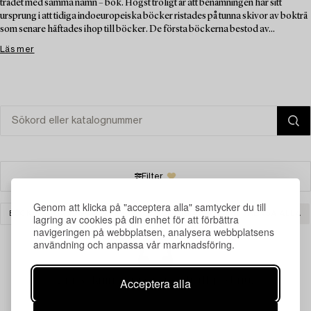
trädet med samma namn – bok. Högst troligt är att benämningen har sitt
ursprung i att tidiga indoeuropeiska böcker ristades på tunna skivor av bokträ
som senare häftades ihop till böcker. De första böckerna bestod av...
Läs mer
Filter
Genom att klicka på "acceptera alla" samtycker du till
BÖCKER & HANDSKRIFTER
SILVER & SMYCKEN
RENSA ALLA
lagring av cookies på din enhet för att förbättra
navigeringen på webbplatsen, analysera webbplatsens
användning och anpassa vår marknadsföring.
Din sökning gav ingen träff just nu.
Acceptera alla