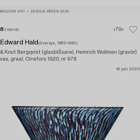
MODERN ART + DESIGN VÅREN 2020
8
7
9
(1196118)
Edward Hald
(Sverige, 1883-1980)
& Knut Bergqvist (glasblåsare), Heinrich Wollman (gravör)
vas, graal, Orrefors 1920, nr 978
16 juni 2020