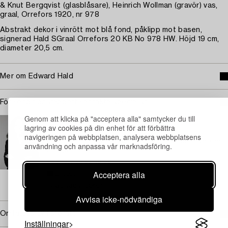
& Knut Bergqvist (glasblåsare), Heinrich Wollman (gravör) vas,
graal, Orrefors 1920, nr 978
Abstrakt dekor i vinrött mot blå fond, påklipp mot basen,
signerad Hald SGraal Orrefors 20 KB No 978 HW. Höjd 19 cm,
diameter 20,5 cm.
Mer om Edward Hald
För konditionsrapport kontakta specialist
Genom att klicka på "acceptera alla" samtycker du till
STOCKHOLM
lagring av cookies på din enhet för att förbättra
Eva Seeman
navigeringen på webbplatsen, analysera webbplatsens
Chefsspecialist, modernt och samtida konsthantverk och
användning och anpassa vår marknadsföring.
design
+46 (0)708 92 19 69
Acceptera alla
E-post
→ Se vad vi söker
Avvisa icke-nödvändiga
Omfattas av följerätt
Inställningar