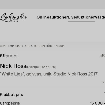
Onlineauktioner
Liveauktioner
Värde
CONTEMPORARY ART & DESIGN HÖSTEN 2020
59
5
(1269155)
Nick Ross
(Sverige, Född 1986)
"White Lies", golvvas, unik, Studio Nick Ross 2017.
10
Klubbat pris
Utropspris
15 000 