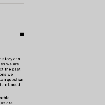
history can
ges we are
ect the past
ions we
 can question
 turn based
marble
 us are