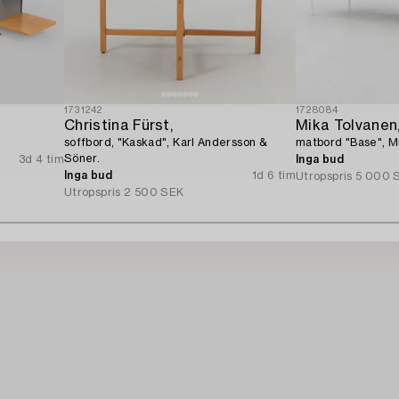
1731242
1728084
Christina Fürst,
Mika Tolvanen
soffbord, "Kaskad", Karl Andersson &
matbord "Base", M
Söner.
3d 4 tim
Inga bud
Inga bud
1d 6 tim
Utropspris
5 000 
Utropspris
2 500 SEK