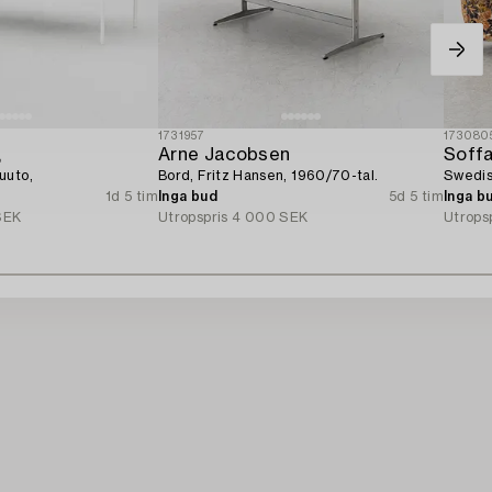
1731957
173080
,
Arne Jacobsen
Soffa
uuto,
Bord, Fritz Hansen, 1960/70-tal.
Swedis
1d 5 tim
Inga bud
5d 5 tim
Inga b
SEK
Utropspris
4 000 SEK
Utrops