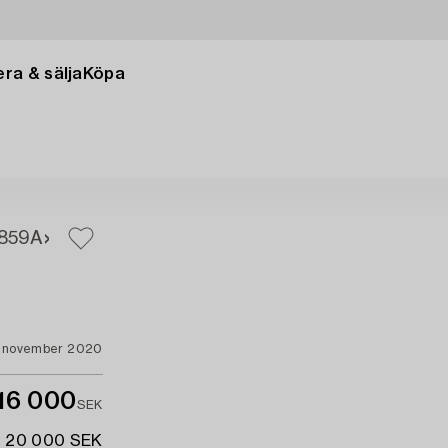
ra & sälja
Köpa
8
59A
 november 2020
16 000
SEK
- 20 000 SEK