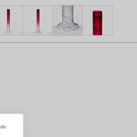
 din
s