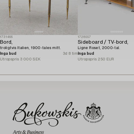
1731466
1728557
Bord,
Sideboard / TV-bord,
troligtvis Italien, 1900-tales mitt.
Ligne Roset, 2000-tal.
Inga bud
3d 8 tim
Inga bud
Utropspris
3 000 SEK
Utropspris
250 EUR