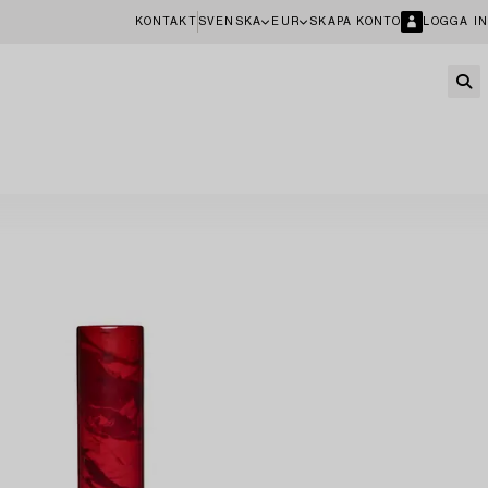
KONTAKT
SVENSKA
EUR
SKAPA KONTO
LOGGA IN