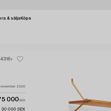
ra & sälja
Köpa
14
316
 november 2020
75 000
SEK
- 30 000 SEK