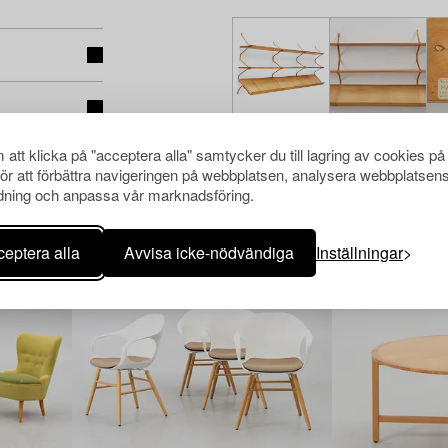
att klicka på "acceptera alla" samtycker du till lagring av cookies på
för att förbättra navigeringen på webbplatsen, analysera webbplatsen
ning och anpassa vår marknadsföring.
Andra har även tittat på
eptera alla
Avvisa icke-nödvändiga
Inställningar