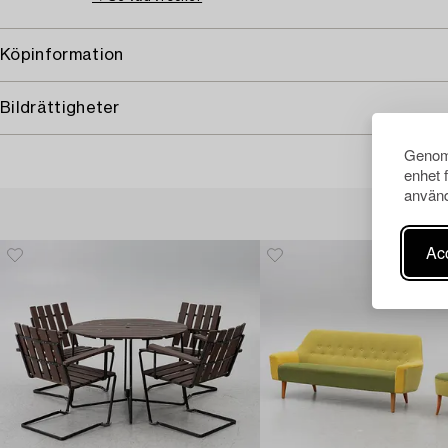
Köpinformation
Bildrättigheter
Genom 
enhet 
använd
Acc