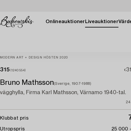
Onlineauktioner
Liveauktioner
Värde
MODERN ART + DESIGN HÖSTEN 2020
315
3
(1240554)
Bruno Mathsson
(Sverige, 1907-1988)
vägghylla, Firma Karl Mathsson, Värnamo 1940-tal.
24
Klubbat pris
Utropspris
25 000 