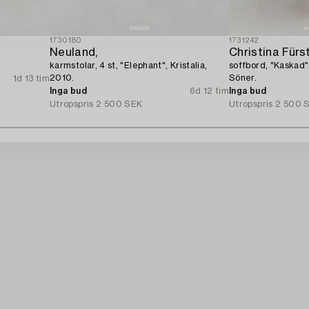
1730180
1731242
Neuland,
Christina Fürst
karmstolar, 4 st, "Elephant", Kristalia,
soffbord, "Kaskad"
2010.
Söner.
1d 13 tim
Inga bud
6d 12 tim
Inga bud
Utropspris
2 500 SEK
Utropspris
2 500 