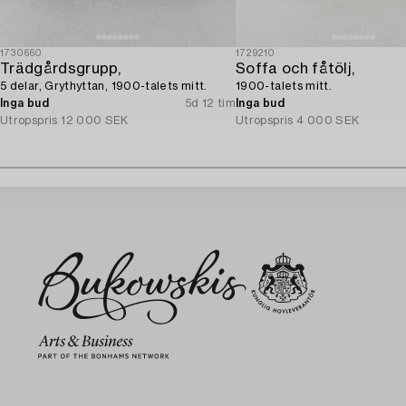
1730660
1729210
Trädgårdsgrupp,
Soffa och fåtölj,
5 delar, Grythyttan, 1900-talets mitt.
1900-talets mitt.
Inga bud
5d 12 tim
Inga bud
Utropspris
12 000 SEK
Utropspris
4 000 SEK