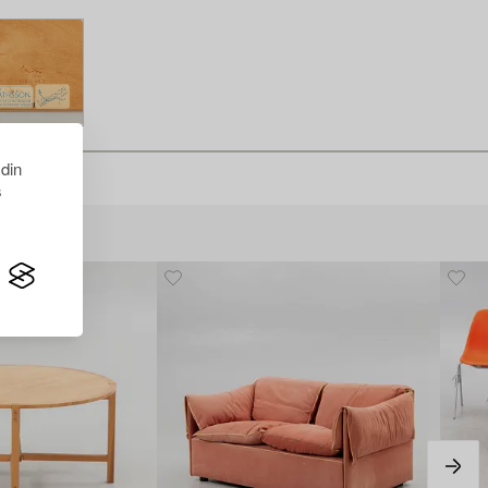
 din
s