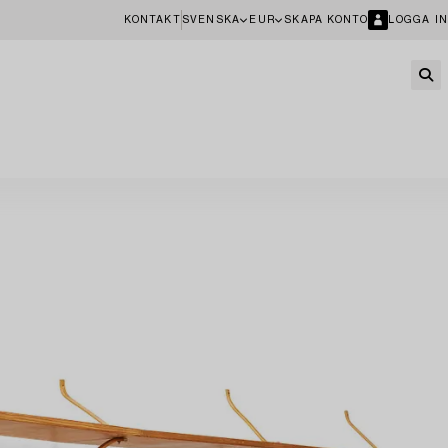
KONTAKT
SVENSKA
EUR
SKAPA KONTO
LOGGA IN