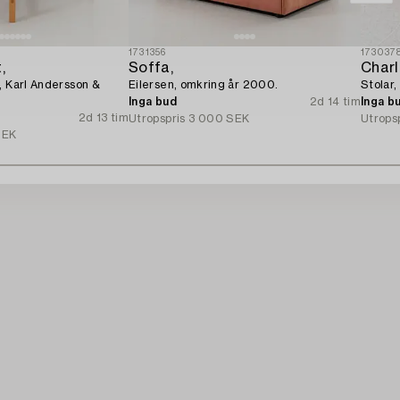
1731356
173037
,
Soffa,
Char
, Karl Andersson &
Eilersen, omkring år 2000.
Stolar,
Inga bud
2d 14 tim
Inga b
2d 13 tim
Utropspris
3 000 SEK
Utrops
SEK