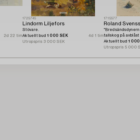
1725745
1715577
Lindorm Liljefors
Roland Svens
Stövare.
"Bredsändsdynern
tallskog på avblås
2d 22 tim
Aktuellt bud
1 000 SEK
4d 1 tim
Sandön).
Aktuellt bud
1 00
Utropspris
3 000 SEK
Utropspris
5 000 