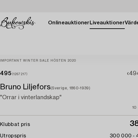
Onlineauktioner
Liveauktioner
Värde
IMPORTANT WINTER SALE HÖSTEN 2020
495
49
(1267217)
Bruno Liljefors
(Sverige, 1860-1939)
"Orrar i vinterlandskap"
10
3
Klubbat pris
Utropspris
300 000 -