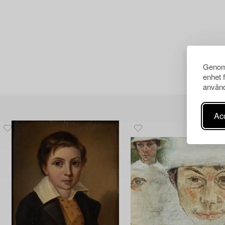
Genom 
enhet 
använd
Acc