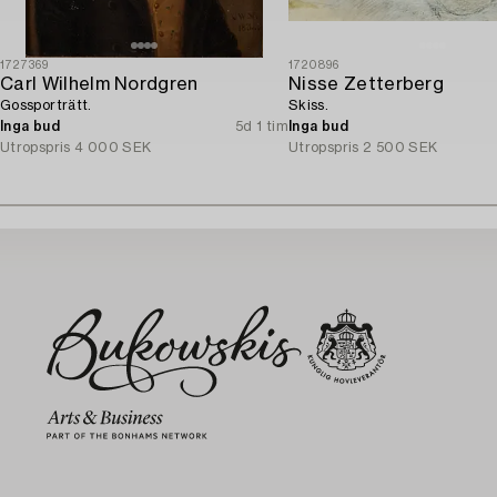
1727369
1720896
Carl Wilhelm Nordgren
Nisse Zetterberg
Gossporträtt.
Skiss.
Inga bud
5d 1 tim
Inga bud
Utropspris
4 000 SEK
Utropspris
2 500 SEK