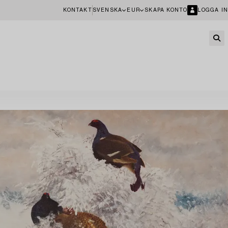
KONTAKT
SVENSKA
EUR
SKAPA KONTO
LOGGA IN