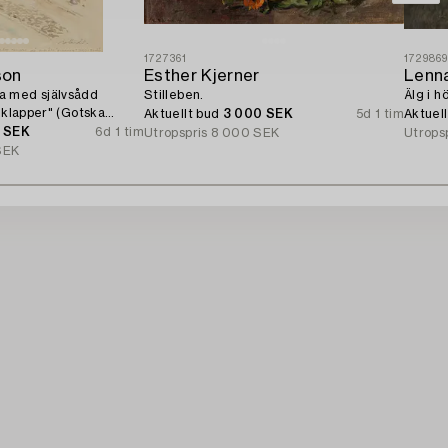
1727361
172986
son
Esther Kjerner
Lenn
a med självsådd
Stilleben.
Älg i h
t klapper" (Gotska
Aktuellt bud
3 000 SEK
5d 1 tim
Aktuel
0 SEK
6d 1 tim
Utropspris
8 000 SEK
Utrops
SEK