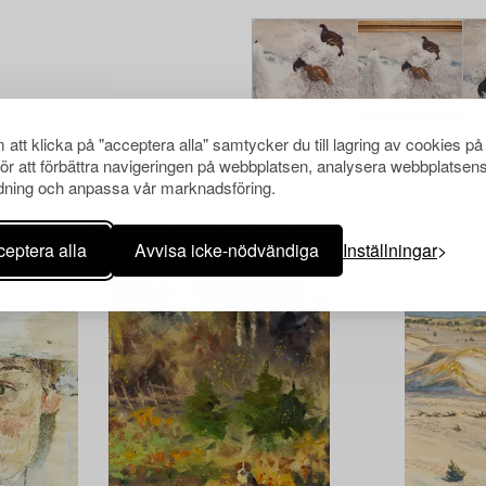
att klicka på "acceptera alla" samtycker du till lagring av cookies på
för att förbättra navigeringen på webbplatsen, analysera webbplatsen
ning och anpassa vår marknadsföring.
Andra har även tittat på
eptera alla
Avvisa icke-nödvändiga
Inställningar