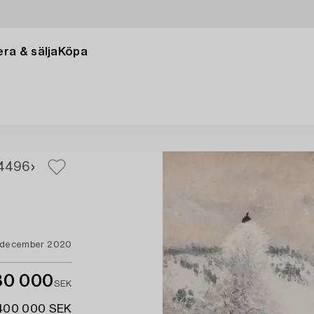
ra & sälja
Köpa
4
496
 december 2020
80 000
SEK
 400 000 SEK