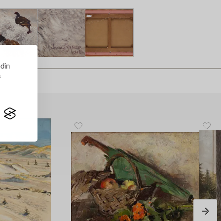
 din
s