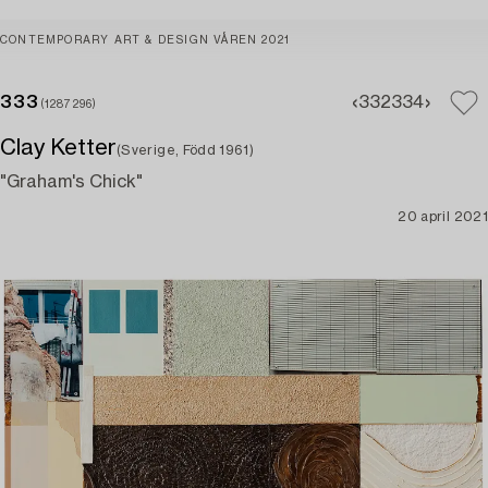
CONTEMPORARY ART & DESIGN VÅREN 2021
333
332
334
(1287296)
Clay Ketter
(Sverige, Född 1961)
"Graham's Chick"
20 april 2021