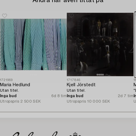
Andra har även tittat på
1721969
1717846
1
Maria Hedlund
Kjell Jörstedt
M
Utan titel.
Utan titel.
"
Inga bud
6d 8 tim
Inga bud
2d 7 tim
I
Utropspris
2 500 SEK
Utropspris
10 000 SEK
U