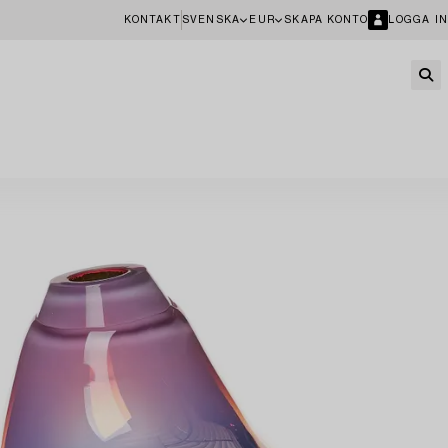
KONTAKT
SVENSKA
EUR
SKAPA KONTO
LOGGA IN