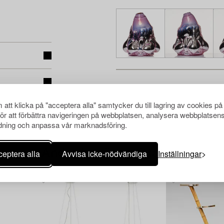
att klicka på "acceptera alla" samtycker du till lagring av cookies på
för att förbättra navigeringen på webbplatsen, analysera webbplatsen
ning och anpassa vår marknadsföring.
Andra har även tittat på
eptera alla
Avvisa icke-nödvändiga
Inställningar