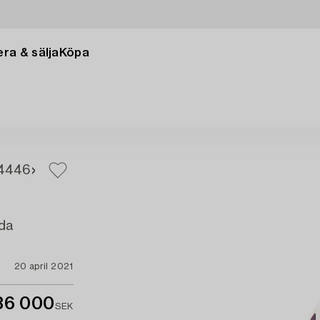
ra & sälja
Köpa
44
46
oda
20 april 2021
36 000
SEK