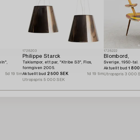
1728203
1728222
Philippe Starck
Blombord,
ln",
Taklampor, ett par, "Ktribe S3", Flos,
Sverige, 1950-tal.
formgiven 2005.
Aktuellt bud
1 80
5d 19 tim
Aktuellt bud
2 500 SEK
1d 19 tim
Utropspris
3 000 
Utropspris
5 000 SEK