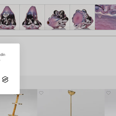
 din
s