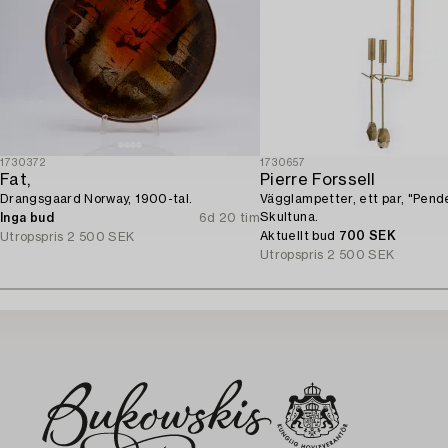
1730372
1730657
Fat,
Pierre Forssell
Drangsgaard Norway, 1900-tal.
Vägglampetter, ett par, "Pende
Skultuna.
Inga bud
6d 20 tim
Aktuellt bud
700 SEK
Utropspris
2 500 SEK
Utropspris
2 500 SEK