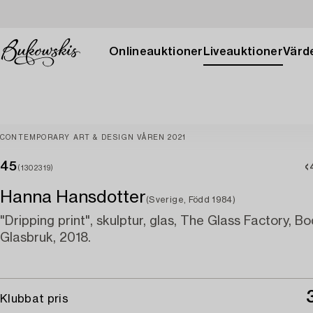
Onlineauktioner
Liveauktioner
Värde
CONTEMPORARY ART & DESIGN VÅREN 2021
45
(1302319)
Hanna Hansdotter
(Sverige, Född 1984)
"Dripping print", skulptur, glas, The Glass Factory, B
Glasbruk, 2018.
Klubbat pris