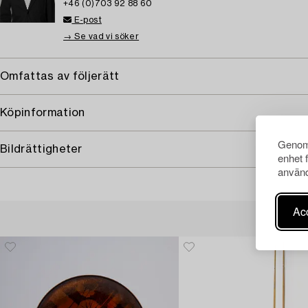
+46 (0)703 92 88 60
E-post
→ Se vad vi söker
Omfattas av följerätt
Köpinformation
Genom 
Bildrättigheter
enhet 
använd
Acc