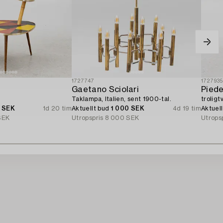
1727747
172793
Gaetano Sciolari
Piede
Taklampa, Italien, sent 1900-tal.
troligt
0 SEK
1d 20 tim
Aktuellt bud
1 000 SEK
4d 19 tim
Aktuel
SEK
Utropspris
8 000 SEK
Utrops