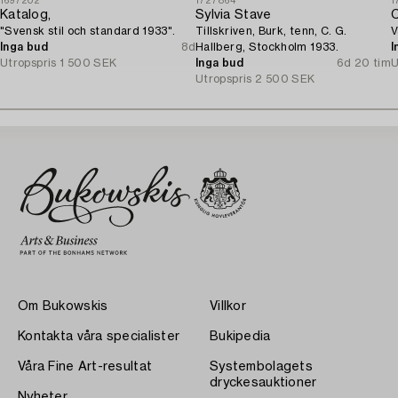
1697202
1727864
1
Katalog,
Sylvia Stave
C
"Svensk stil och standard 1933".
Tillskriven, Burk, tenn, C. G.
V
Inga bud
8d
Hallberg, Stockholm 1933.
I
Utropspris
1 500 SEK
Inga bud
6d 20 tim
U
Utropspris
2 500 SEK
Om Bukowskis
Villkor
Kontakta våra specialister
Bukipedia
Våra Fine Art-resultat
Systembolagets
dryckesauktioner
Nyheter