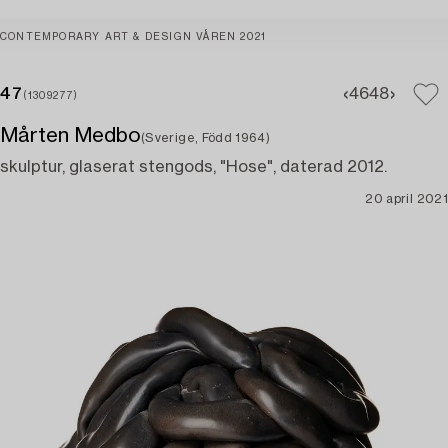
CONTEMPORARY ART & DESIGN VÅREN 2021
47
46
48
(1309277)
Mårten Medbo
(Sverige, Född 1964)
skulptur, glaserat stengods, "Hose", daterad 2012.
20 april 2021