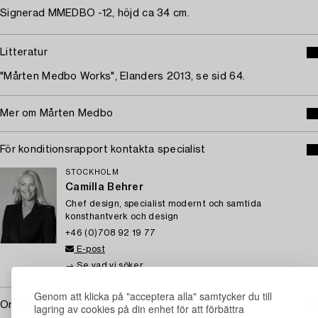
Signerad MMEDBO -12, höjd ca 34 cm.
Litteratur
"Mårten Medbo Works", Elanders 2013, se sid 64.
Mer om Mårten Medbo
För konditionsrapport kontakta specialist
STOCKHOLM
Camilla Behrer
Chef design, specialist modernt och samtida
konsthantverk och design
+46 (0)708 92 19 77
E-post
→ Se vad vi söker
Genom att klicka på "acceptera alla" samtycker du till
Omfattas av följerätt
lagring av cookies på din enhet för att förbättra