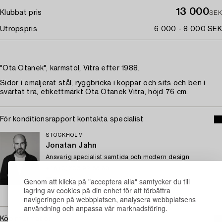
13 000
Klubbat pris
SEK
Utropspris
6 000 - 8 000 SEK
"Ota Otanek", karmstol, Vitra efter 1988.
Sidor i emaljerat stål, ryggbricka i koppar och sits och ben i
svärtat trä, etikettmärkt Ota Otanek Vitra, höjd 76 cm.
För konditionsrapport kontakta specialist
STOCKHOLM
Jonatan Jahn
Ansvarig specialist samtida och modern design
+46 (0)703 92 88 60
Genom att klicka på "acceptera alla" samtycker du till
E-post
lagring av cookies på din enhet för att förbättra
→ Se vad vi söker
navigeringen på webbplatsen, analysera webbplatsens
användning och anpassa vår marknadsföring.
Köpinformation