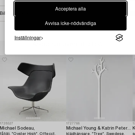
Acceptera alla
Bildrättigheter
Avvisa icke-nödvändiga
Inställningar
Andra har även tittat på
1728527
1727766
1
Michael Sodeau,
Michael Young & Katrin Petersdottir,
K
fåtölj, "Oyster High", Offecct,
klädhängare, "Tree", Swedese.
s