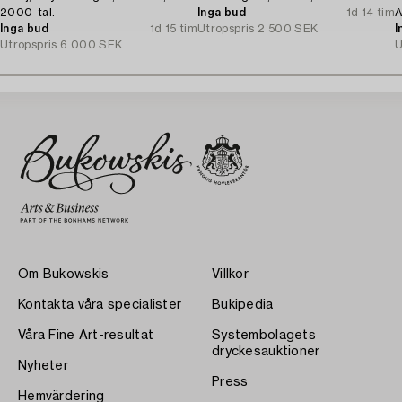
2000-tal.
Inga bud
1d 14 tim
A
Inga bud
1d 15 tim
Utropspris
2 500 SEK
t
I
Utropspris
6 000 SEK
U
Om Bukowskis
Villkor
Kontakta våra specialister
Bukipedia
Våra Fine Art-resultat
Systembolagets
dryckesauktioner
Nyheter
Press
Hemvärdering