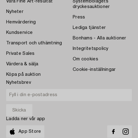
Våra Fine Art-resultat
Systembolagets
dryckesauktioner
Nyheter
Press
Hemvärdering
Lediga tjänster
Kundservice
Bonhams - Alla auktioner
Transport och uthämtning
Integritetspolicy
Private Sales
Om cookies
Värdera & sälja
Cookie-inställningar
Köpa på auktion
Nyhetsbrev
Ladda ner vår app
App Store