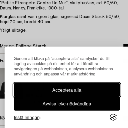
"Petite Etrangete Contre Un Mur", skulptur/vas, ed. 50/50,
Daum, Nancy, Frankrike, 1980-tal.
Klarglas samt vas i grönt glas, signerad Daum Starck 50/50,
höjd 70 cm, bredd 40 cm.
Ytligt slitage.
Mer om Philippe Starck
Genom att klicka på "acceptera alla" samtycker du till
För konditionsrapport kontakta specialist
lagring av cookies på din enhet för att förbättra
navigeringen på webbplatsen, analysera webbplatsens
STOCKHOLM
användning och anpassa vår marknadsföring.
Jonatan Jahn
Ansvarig specialist samtida och modern design
Acceptera alla
+46 (0)703 92 88 60
E-post
Avvisa icke-nödvändiga
→ Se vad vi söker
Inställningar
Köpinformation