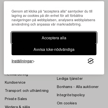
Genom att klicka på "acceptera alla" samtycker du till
lagring av cookies på din enhet för att förbättra
navigeringen på webbplatsen, analysera webbplatsens
användning och anpassa vår marknadsföring.
Acceptera alla
Om Bukowskis
Villkor
Avvisa icke-nödvändiga
Kontakta våra specialister
Bukipedia
Våra Fine Art-resultat
Systembolagets
Inställningar
dryckesauktioner
Nyheter
Press
Hemvärdering
Lediga tjänster
Kundservice
Bonhams - Alla auktioner
Transport och uthämtning
Integritetspolicy
Private Sales
Om cookies
Värdera & sälja