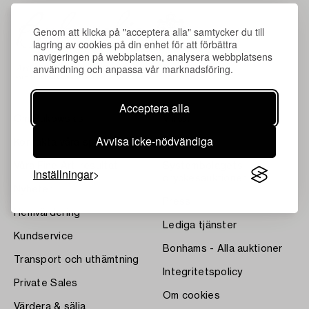
Genom att klicka på "acceptera alla" samtycker du till
lagring av cookies på din enhet för att förbättra
navigeringen på webbplatsen, analysera webbplatsens
användning och anpassa vår marknadsföring.
Acceptera alla
Om Bukowskis
Villkor
Avvisa icke-nödvändiga
Kontakta våra specialister
Bukipedia
Våra Fine Art-resultat
Systembolagets
Inställningar
dryckesauktioner
Nyheter
Press
Hemvärdering
Lediga tjänster
Kundservice
Bonhams - Alla auktioner
Transport och uthämtning
Integritetspolicy
Private Sales
Om cookies
Värdera & sälja