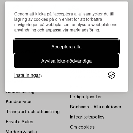
Genom att klicka på "acceptera alla" samtycker du till
lagring av cookies på din enhet för att förbättra
navigeringen på webbplatsen, analysera webbplatsens
användning och anpassa vår marknadsföring.
Acceptera alla
Om Bukowskis
Villkor
Avvisa icke-nödvändiga
Kontakta våra specialister
Bukipedia
Våra Fine Art-resultat
Systembolagets
Inställningar
dryckesauktioner
Nyheter
Press
Hemvärdering
Lediga tjänster
Kundservice
Bonhams - Alla auktioner
Transport och uthämtning
Integritetspolicy
Private Sales
Om cookies
Värdera & sälja