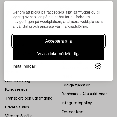
Genom att klicka på "acceptera alla" samtycker du till
lagring av cookies på din enhet för att förbättra
navigeringen på webbplatsen, analysera webbplatsens
användning och anpassa vår marknadsföring.
Acceptera alla
Om Bukowskis
Villkor
Avvisa icke-nödvändiga
Kontakta våra specialister
Bukipedia
Våra Fine Art-resultat
Systembolagets
Inställningar
dryckesauktioner
Nyheter
Press
Hemvärdering
Lediga tjänster
Kundservice
Bonhams - Alla auktioner
Transport och uthämtning
Integritetspolicy
Private Sales
Om cookies
Värdera & sälja