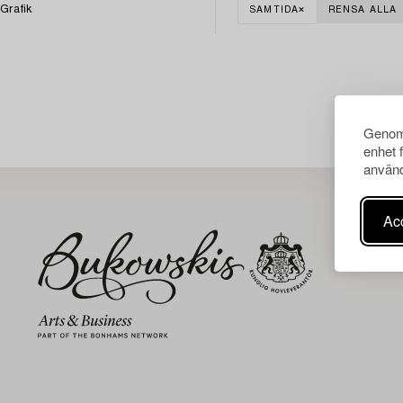
Grafik
SAMTIDA
RENSA ALLA
Genom 
enhet 
använd
Acc