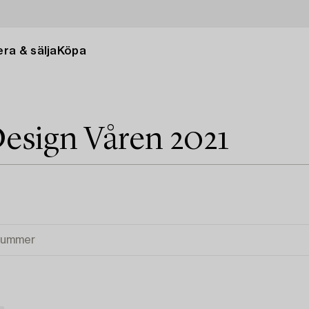
ra & sälja
Köpa
esign Våren 2021