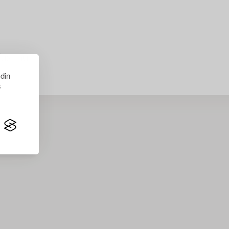
just nu.
 din
s