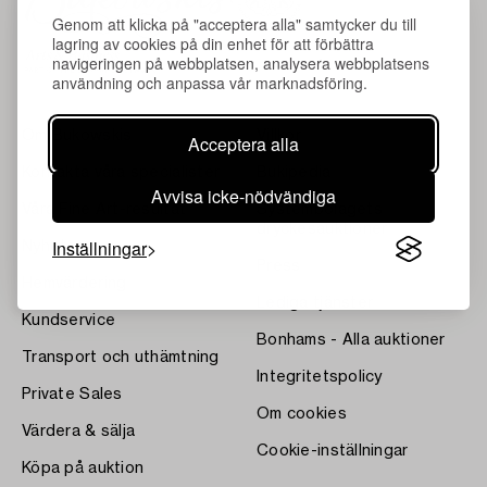
Genom att klicka på "acceptera alla" samtycker du till
lagring av cookies på din enhet för att förbättra
navigeringen på webbplatsen, analysera webbplatsens
användning och anpassa vår marknadsföring.
Om Bukowskis
Villkor
Acceptera alla
Kontakta våra specialister
Bukipedia
Avvisa icke-nödvändiga
Våra Fine Art-resultat
Systembolagets
dryckesauktioner
Inställningar
Nyheter
Press
Hemvärdering
Lediga tjänster
Kundservice
Bonhams - Alla auktioner
Transport och uthämtning
Integritetspolicy
Private Sales
Om cookies
Värdera & sälja
Cookie-inställningar
Köpa på auktion