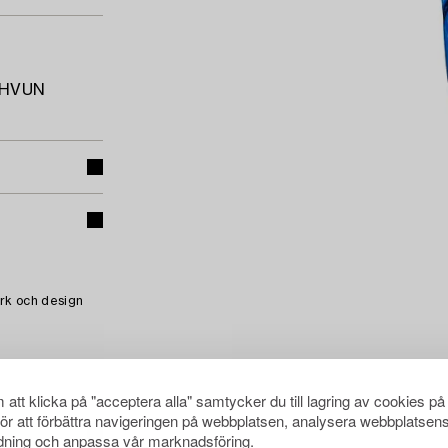
8UHVUN
rk och design
att klicka på "acceptera alla" samtycker du till lagring av cookies på
för att förbättra navigeringen på webbplatsen, analysera webbplatsen
ning och anpassa vår marknadsföring.