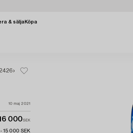
ra & sälja
Köpa
24
26
10 maj 2021
16 000
SEK
 - 15 000 SEK