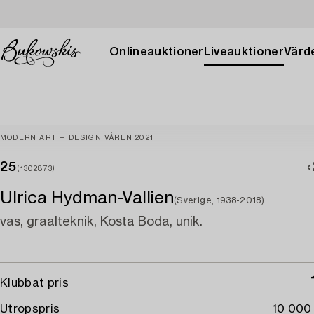
Onlineauktioner
Liveauktioner
Värde
MODERN ART + DESIGN VÅREN 2021
25
(1302873)
Ulrica Hydman-Vallien
(Sverige, 1938-2018)
vas, graalteknik, Kosta Boda, unik.
Klubbat pris
Utropspris
10 000