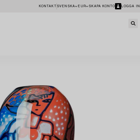
KONTAKT
SVENSKA
EUR
SKAPA KONTO
LOGGA IN