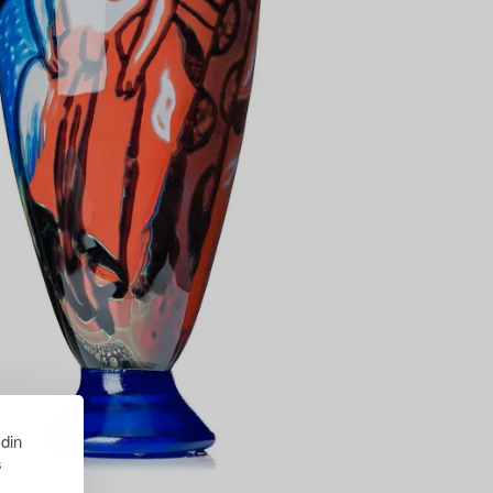
 din
s