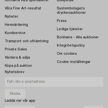
Kontakta våra specialister
Bukipedia
Våra Fine Art-resultat
Systembolagets
dryckesauktioner
Nyheter
Press
Hemvärdering
Lediga tjänster
Kundservice
Bonhams - Alla auktioner
Transport och uthämtning
Integritetspolicy
Private Sales
Om cookies
Värdera & sälja
Cookie-inställningar
Köpa på auktion
Nyhetsbrev
Ladda ner vår app