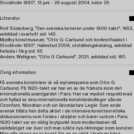
Stockholm 1930", 13 juni - 29 augusti 2004, katnr 26.
Litteratur
Rolf Söderberg, "Den svenska konsten under 1900-talet", 1955,
avbildad i svartvitt sid. 143.
Mjellby konstmuseum, "Otto G. Carlsund och konkretfiaskot i
Stockholm 1930", Halmstad 2004, utställningskatalog, avbildad
helsida i färg sid. 65.
Anders Wahlgren, "Otto G Carlsund", 2021, avbildad sid. 160.
Övrig information
Få svenska konstnärer är så mytomspunna som Otto G.
Carlsund. På 1920-talet var han en av de främsta inom det
internationella avantgardet i Paris. Han var mycket respekterad
och hyllad av sina internationella konstnärskollegor såsom
Ozenfant, Mondrian och sin läromästare Legér. Som ende
svensk tilläts han delta aktivt i de intensiva konstteoretiska
diskussionerna som fördes i ateljéer och barer runtom i Paris.
1920-talet var en viktig brytpunkt inom modernismen då
världskriget var över och man sökte nya riktningar inom konsten.