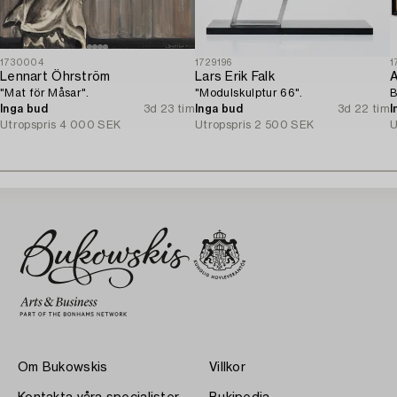
1730004
1729196
1
Lennart Öhrström
Lars Erik Falk
A
"Mat för Måsar".
"Modulskulptur 66".
B
Inga bud
3d 23 tim
Inga bud
3d 22 tim
I
Utropspris
4 000 SEK
Utropspris
2 500 SEK
U
Om Bukowskis
Villkor