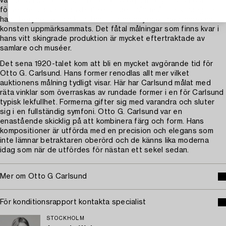
vårt lands konsthistoria. Därefter drog han sig tillbaka och
försörjde sig som konstkritiker under många år. Först idag har
hans betydelse som konstnär och banbrytare i den moderna
konsten uppmärksammats. Det fåtal målningar som finns kvar i
hans vitt skingrade produktion är mycket eftertraktade av
samlare och muséer.
Det sena 1920-talet kom att bli en mycket avgörande tid för
Otto G. Carlsund. Hans former renodlas allt mer vilket
auktionens målning tydligt visar. Här har Carlsund målat med
räta vinklar som överraskas av rundade former i en för Carlsund
typisk lekfullhet. Formerna gifter sig med varandra och sluter
sig i en fullständig symfoni. Otto G. Carlsund var en
enastående skicklig på att kombinera färg och form. Hans
kompositioner är utförda med en precision och elegans som
inte lämnar betraktaren oberörd och de känns lika moderna
idag som när de utfördes för nästan ett sekel sedan.
Mer om Otto G Carlsund
För konditionsrapport kontakta specialist
STOCKHOLM