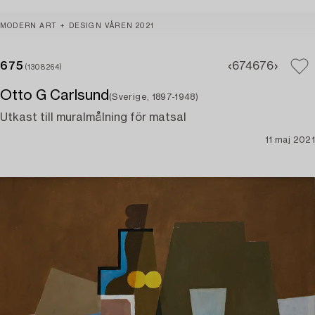
MODERN ART + DESIGN VÅREN 2021
675
674
676
(1308264)
Otto G Carlsund
(Sverige, 1897-1948)
Utkast till muralmålning för matsal
11 maj 2021