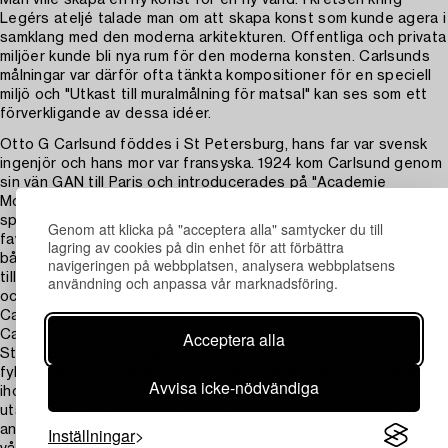
Man ville skapa en ny konst för en ny värld. I kretsen kring
Legérs ateljé talade man om att skapa konst som kunde agera i
samklang med den moderna arkitekturen. Offentliga och privata
miljöer kunde bli nya rum för den moderna konsten. Carlsunds
målningar var därför ofta tänkta kompositioner för en speciell
miljö och "Utkast till muralmålning för matsal" kan ses som ett
förverkligande av dessa idéer.
Otto G Carlsund föddes i St Petersburg, hans far var svensk
ingenjör och hans mor var fransyska. 1924 kom Carlsund genom
sin vän GAN till Paris och introducerades på "Academie
Moderne". Han talade både ryska och franska och kunde agera
språkrör mellan eleverna och Legér. Carlsund fick snabbt en
Genom att klicka på "acceptera alla" samtycker du till
favoriserad ställning då han var talangfull och inspirerande
lagring av cookies på din enhet för att förbättra
både som målare och teoretiker. Han blev en av grundarna
navigeringen på webbplatsen, analysera webbplatsens
tillsammans med Ozenfant till den nya rörelsen "Art Concret"
användning och anpassa vår marknadsföring.
och på det svenskägda galleriet "Mots et Images" i Paris hade
Carlsund några kritikerrosade utställningar. Tyvärr avslutades
Acceptera alla
Carlsunds konstnärsbana abrupt efter det famösa fiaskot på
Stockholmsutställningen 1930 när Carlsund kom på idén att
fylla café Puck med Art Concret-gruppens måleri och samlade
Avvisa icke-nödvändiga
ihop 1920-talets främsta avantgarde-konstnärer för en
utställning. Utställningen blev ett fiasko under sin samtid men
anses idag vara en av de mest betydande utställningarna för
Inställningar