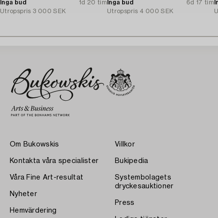
Inga bud
1d 20 tim
Inga bud
6d 17 tim
I
Utropspris
3 000 SEK
Utropspris
4 000 SEK
U
Om Bukowskis
Villkor
Kontakta våra specialister
Bukipedia
Våra Fine Art-resultat
Systembolagets
dryckesauktioner
Nyheter
Press
Hemvärdering