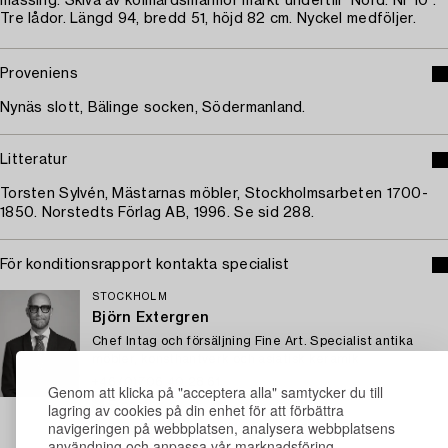
mässing. Skiva av kolmårdsmarmor märkt undertill "Nord. Nr 10".
Tre lådor. Längd 94, bredd 51, höjd 82 cm. Nyckel medföljer.
Proveniens
Nynäs slott, Bälinge socken, Södermanland.
Litteratur
Torsten Sylvén, Mästarnas möbler, Stockholmsarbeten 1700-
1850. Norstedts Förlag AB, 1996. Se sid 288.
För konditionsrapport kontakta specialist
STOCKHOLM
Björn Extergren
Chef Intag och försäljning Fine Art. Specialist antika
möbler, konsthantverk och asiatisk keramik
+46 (0)706 40 28 61
Genom att klicka på "acceptera alla" samtycker du till
E-post
lagring av cookies på din enhet för att förbättra
navigeringen på webbplatsen, analysera webbplatsens
→ Se vad vi söker
användning och anpassa vår marknadsföring.