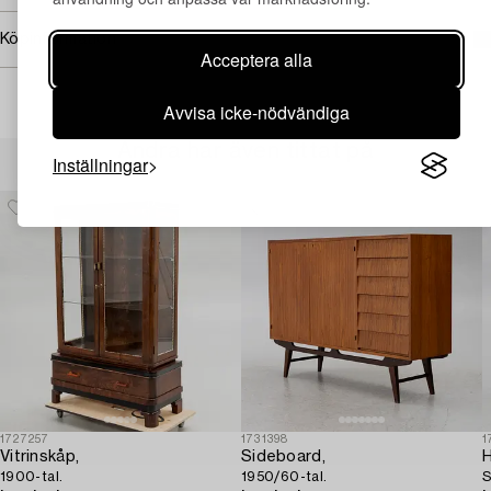
Köpinformation
Acceptera alla
Avvisa icke-nödvändiga
Andra har även tittat på
Inställningar
1727257
1731398
1
Vitrinskåp,
Sideboard,
1900-tal.
1950/60-tal.
S