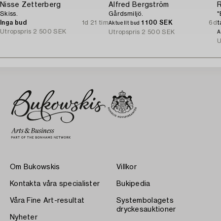
Nisse Zetterberg
Alfred Bergström
Skiss.
Gårdsmiljö.
"
Inga bud
1d 21 tim
1 100 SEK
6d
t
Aktuellt bud
Utropspris
2 500 SEK
(
Utropspris
2 500 SEK
A
U
Om Bukowskis
Villkor
Kontakta våra specialister
Bukipedia
Våra Fine Art-resultat
Systembolagets
dryckesauktioner
Nyheter