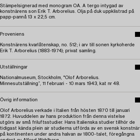
Stämpelsignerad med monogram OA. A tergo intygad av
konstnärens son Erik T. Arborelius. Olja på duk uppklistrad på
papp-pannå 13 x 22,5 cm.
Proveniens
Konstnärens kvarlåtenskap, no. 512; i arv till sonen kyrkoherde
Erik T. Arborelius (1883-1974); privat samling.
Utställningar
Nationalmuseum, Stockholm, "Olof Arborelius.
Minnesutställning”, 11 februari - 10 mars 1943, kat nr 48.
Övrig information
Olof Arborelius verkade i Italien från hösten 1870 till januari
1872. Huvuddelen av hans produktion från denna vistelse
utgörs av små friluftsstudier. Hans Italienska studier tillhör de
tidigast kända plein air studierna utförda av en svensk konstnär
på kontinenten under andra halvan av 1800-talet, föregångna