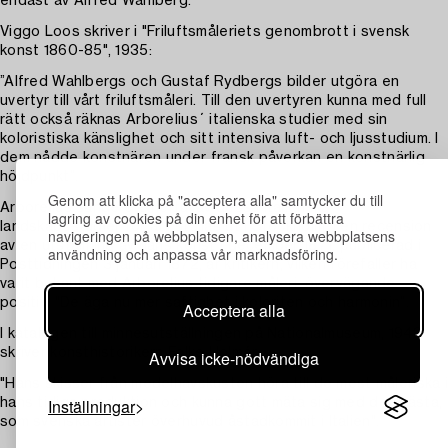
endast av Alfred Wahlberg.
Viggo Loos skriver i "Friluftsmåleriets genombrott i svensk
konst 1860-85", 1935:
”Alfred Wahlbergs och Gustaf Rydbergs bilder utgöra en
uvertyr till vårt friluftsmåleri. Till den uvertyren kunna med full
rätt också räknas Arborelius´ italienska studier med sin
koloristiska känslighet och sitt intensiva luft- och ljusstudium. I
dem nådde konstnären under fransk påverkan en konstnärlig
höjdpunkt”.
Genom att klicka på "acceptera alla" samtycker du till
Arborelius sände ett flertal av dessa italienska
lagring av cookies på din enhet för att förbättra
landskapsstudier för att ställas ut i Stockholm. I en recension
navigeringen på webbplatsen, analysera webbplatsens
av en utställning av hans konst i december 1871, publicerad i
användning och anpassa vår marknadsföring.
Posttidningen 3 januari 1872, är kritikern, vilken förefaller ha
varit bekant med Arborelius tidigare måleri, övervägande
positiv: "De äga nu mer saftighet i koloriten och harmonin”.
Acceptera alla
I katalogen till minnesutställningen på Nationalmuseum, 1943
skriver konsthistorikern Folke Holmér:
Avvisa icke-nödvändiga
"Hans skisser från medelhavskusten höra till de mest måleriska i
Inställningar
hans tidiga produktion och kunna gott mäta sig med det bästa,
som svenska artister överhuvud åstadkommit i Italien".