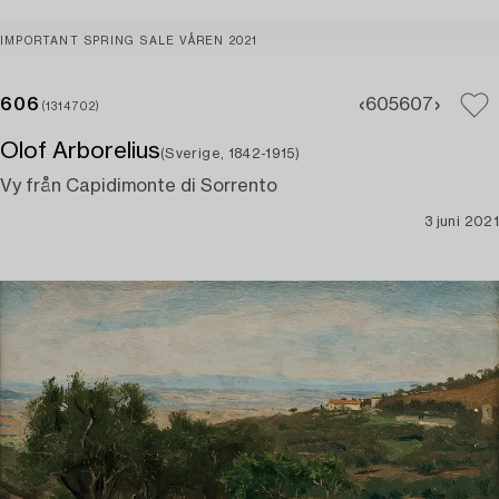
IMPORTANT SPRING SALE VÅREN 2021
606
605
607
(1314702)
Olof Arborelius
(Sverige, 1842-1915)
Vy från Capidimonte di Sorrento
3 juni 2021