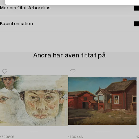
Mer om Olof Arborelius
Köpinformation
Andra har även tittat på
1720896
1730446
1