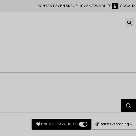
KONTAKT
SVENSKA
EUR
SKAPA KONTO
LOGGA IN
Bokstavsordning
ENDAST FAVORITER