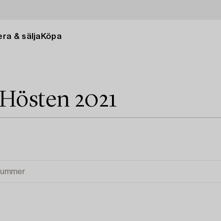
ra & sälja
Köpa
 Hösten 2021