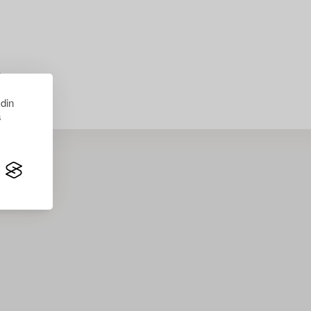
just nu.
 din
s